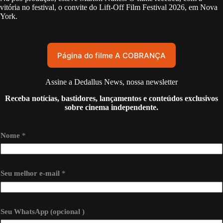
vitória no festival, o convite do Lift-Off Film Festival 2026, em Nova
York.
Página do filme A COBRANÇA
Assine a Dedallus News, nossa newsletter
Receba notícias, bastidores, lançamentos e conteúdos exclusivos
sobre cinema independente.
m
Nome
*
e
l
h
o
r
Seu melhor e-mail
*
W
h
a
t
Seu WhatsApp (opcional )
s
A