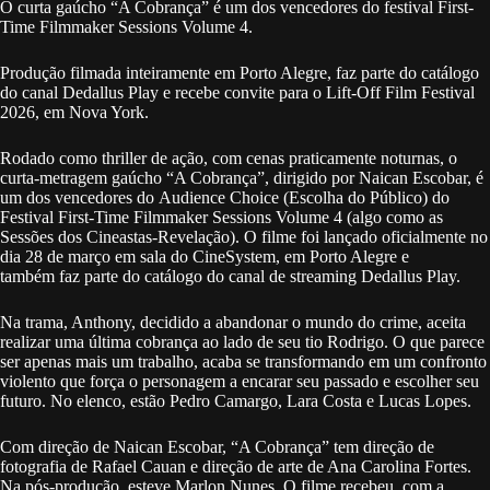
O curta gaúcho “A Cobrança” é um dos vencedores do festival First-
Time Filmmaker Sessions Volume 4.
Produção filmada inteiramente em Porto Alegre, faz parte do catálogo
do canal Dedallus Play e recebe convite para o Lift-Off Film Festival
2026, em Nova York.
Rodado como thriller de ação, com cenas praticamente noturnas, o
curta-metragem gaúcho “A Cobrança”, dirigido por Naican Escobar, é
um dos vencedores do Audience Choice (Escolha do Público) do
Festival First-Time Filmmaker Sessions Volume 4 (algo como as
Sessões dos Cineastas-Revelação). O filme foi lançado oficialmente no
dia 28 de março em sala do CineSystem, em Porto Alegre e
também faz parte do catálogo do canal de streaming Dedallus Play.
Na trama, Anthony, decidido a abandonar o mundo do crime, aceita
realizar uma última cobrança ao lado de seu tio Rodrigo. O que parece
ser apenas mais um trabalho, acaba se transformando em um confronto
violento que força o personagem a encarar seu passado e escolher seu
futuro. No elenco, estão Pedro Camargo, Lara Costa e Lucas Lopes.
Com direção de Naican Escobar, “A Cobrança” tem direção de
fotografia de Rafael Cauan e direção de arte de Ana Carolina Fortes.
Na pós-produção, esteve Marlon Nunes. O filme recebeu, com a