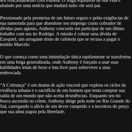
seu relacionamento com Pamela. O frágil equilíbrio de sua vida é
abalado por uma notícia que mudará tudo: ele será pai.
Pressionado pela promessa de um futuro seguro e pelas exigências de
sua namorada para que abandone seu emprego como cobrador de
dívidas para agiotas, Anthony concorda em participar de um último
trabalho com seu tio Rodrigo. A missão é cobrar uma dívida de
Ezequiel, um arrogante dono de cafeteria que se recusa a pagar o
temido Marcelo.
O que começa como uma intimidação tática rapidamente se transforma
em uma briga generalizada, onde Anthony é forçado a usar suas
habilidades letais de boxe e luta livre para sobreviver a uma
emboscada.
“A Cobrança” é um drama de ação visceral que explora os ciclos da
violência urbana e o sacrifício de um homem que tenta comprar sua
saída de um mundo que não aceita desistências. Enquanto seu tio
busca ascensão no crime, Anthony dirige pela noite no Rio Grande do
Sul, carregando o alívio de um dever cumprido e a incerteza do preço
que sua alma pagou pela liberdade.