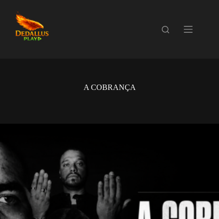
Pular
para
o
conteúdo
A COBRANÇA