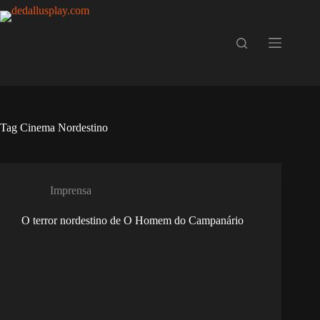
Pular
para
o
conteúdo
Tag
Cinema Nordestino
Imprensa
O terror nordestino de O Homem do Campanário