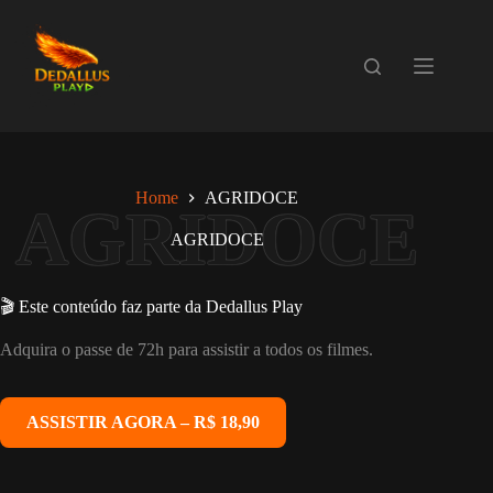
Pular
para
o
conteúdo
Home
AGRIDOCE
AGRIDOCE
🎬 Este conteúdo faz parte da Dedallus Play
Adquira o passe de 72h para assistir a todos os filmes.
ASSISTIR AGORA – R$ 18,90