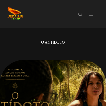
Pular
para
o
conteúdo
O ANTÍDOTO