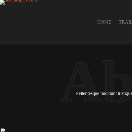
Pular
para
o
conteúdo
HOME
TRAI
Pellentesque tincidunt tristiq