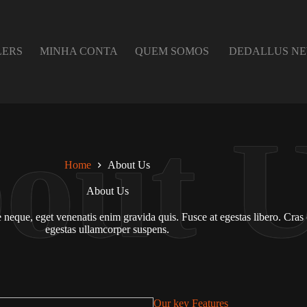
LERS
MINHA CONTA
QUEM SOMOS
DEDALLUS N
Home
About Us
About Us
ue neque, eget venenatis enim gravida quis. Fusce at egestas libero. Cras
egestas ullamcorper suspens.
Our key Features