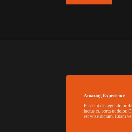
Learn More
Amazing Experience
Fusce at nisi eget dolor rh
luctus et, porta ut dolor. 
est vitae dictum. Etiam ve