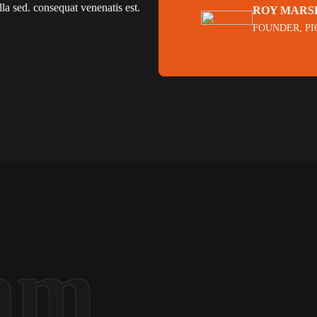
la sed. consequat venenatis est.
ROY MARS
FOUNDER, PI